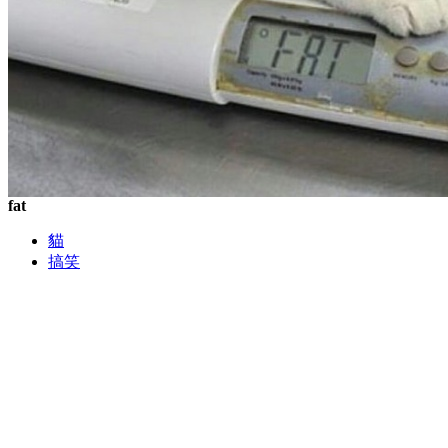
fat
貓
搞笑