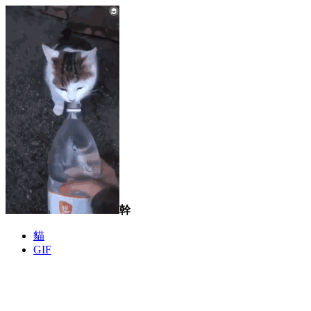
幹
貓
GIF