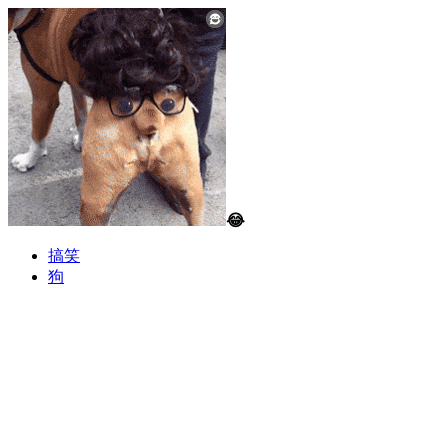
😂
搞笑
狗