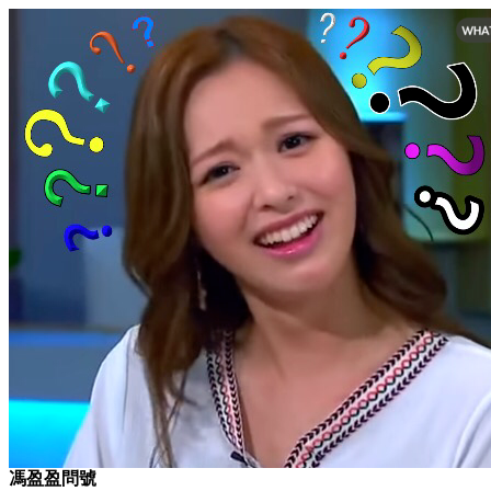
馮盈盈問號