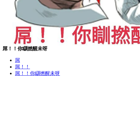
屌！！你瞓撚醒未呀
屌
屌！！
屌！！你瞓撚醒未呀