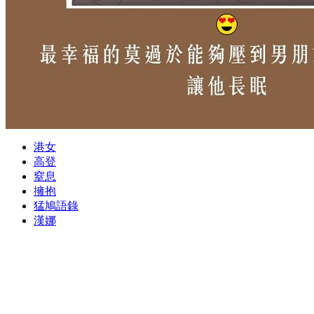
港女
高登
窒息
擁抱
猛鳩語錄
漢娜