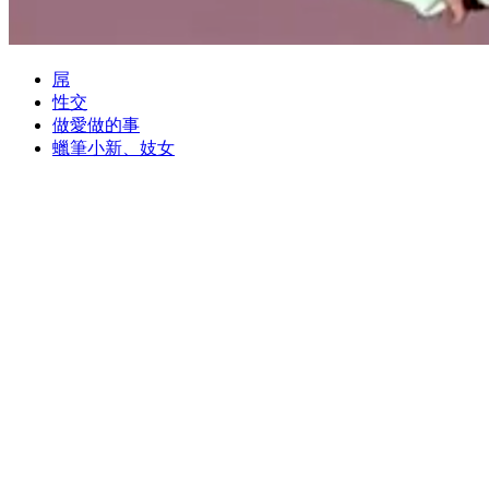
屌
性交
做愛做的事
蠟筆小新、妓女