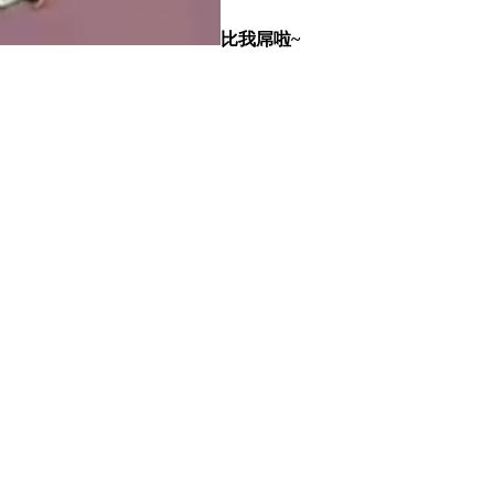
比我屌啦~