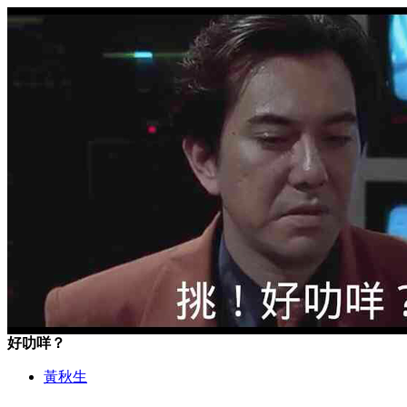
好叻咩？
黃秋生