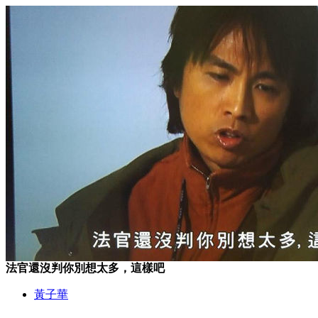
法官還沒判你別想太多，這樣吧
黃子華