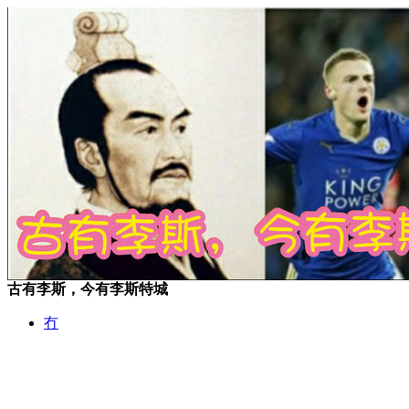
古有李斯，今有李斯特城
冇