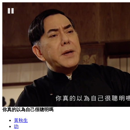
你真的以為自己很聰明嗎
黃秋生
叻