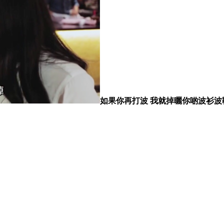
如果你再打波 我就掉曬你啲波衫波