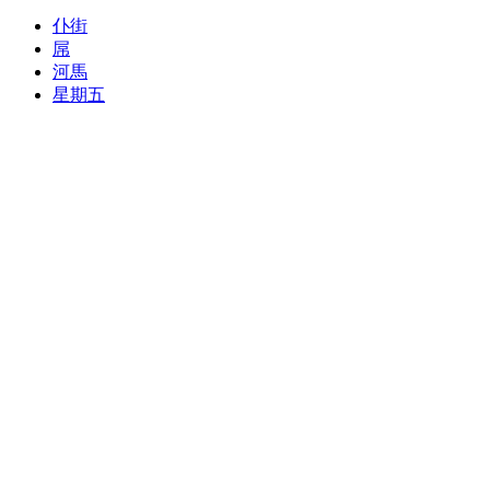
仆街
屌
河馬
星期五