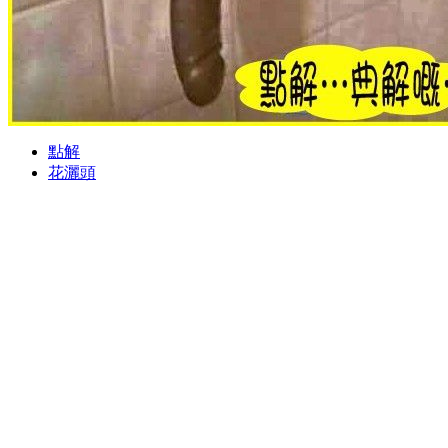
點解
花灑頭