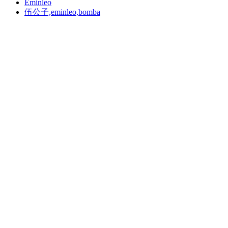
Eminleo
伍公子,eminleo,bomba