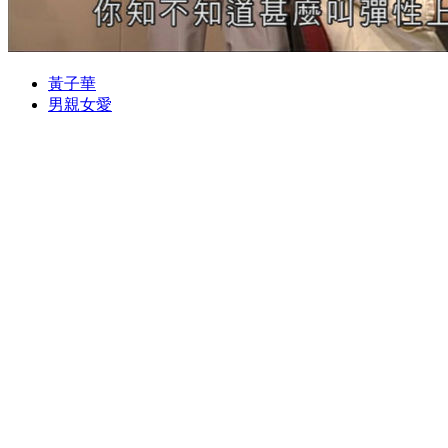
黃子華
男親女愛