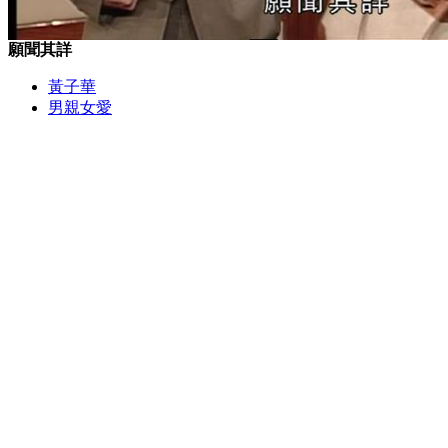
願聞其詳
黃子華
男親女愛