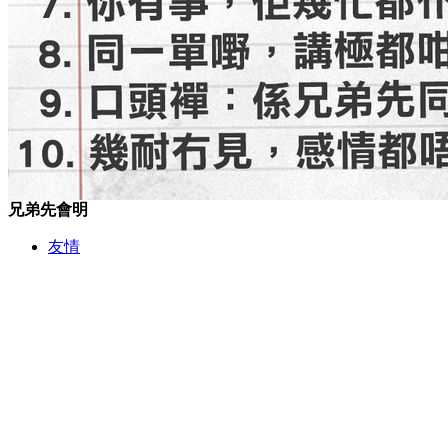
兄弟先會明
友情