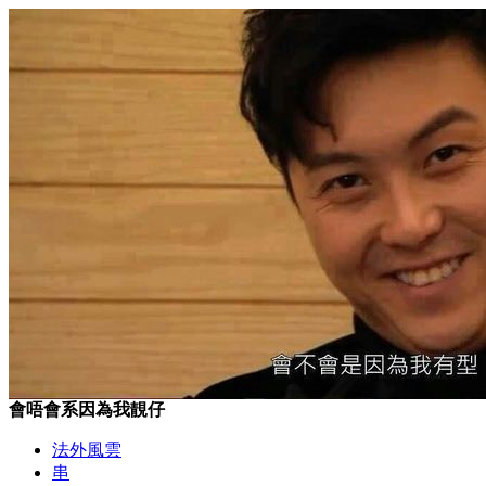
會唔會系因為我靚仔
法外風雲
串