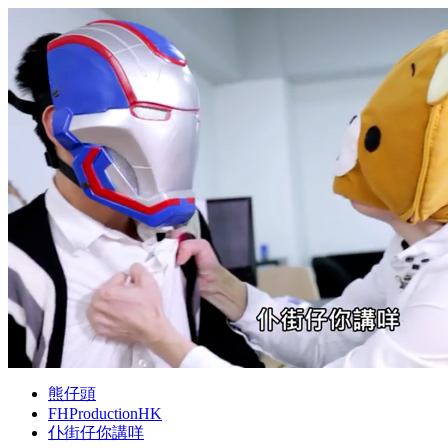
熊仔頭
FHProductionHK
仆街仔你講咩